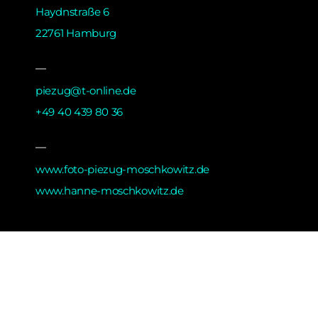
Haydnstraße 6
22761 Hamburg
piezug@t-online.de
+49 40 439 80 36
www.foto-piezug-moschkowitz.de
www.hanne-moschkowitz.de